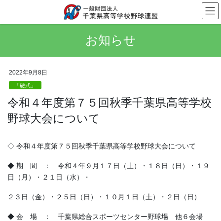
コ
ナ
ン
ビ
テ
ゲ
ン
ー
お知らせ
ツ
シ
へ
ョ
ス
ン
2022年9月8日
キ
に
「硬式」
ッ
移
プ
動
令和４年度第７５回秋季千葉県高等学校
野球大会について
◇ 令和４年度第７５回秋季千葉県高等学校野球大会について
◆ 期 間 ： 令和４年９月１７日（土）・１８日（日）・１９
日（月）・２１日（水）・
２３日（金）・２５日（日）・１０月１日（土）・２日（日）
◆ 会 場 ： 千葉県総合スポーツセンター野球場 他６会場