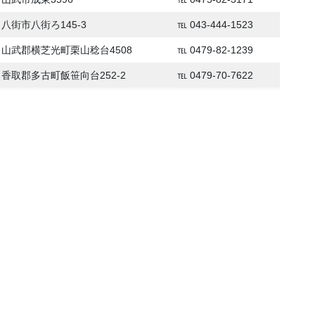
八街市八街ろ145-3
℡ 043-444-1523
山武郡横芝光町栗山稔台4508
℡ 0479-82-1239
香取郡多古町飯笹向台252-2
℡ 0479-70-7622
ケ谷
倉・八千代・白井・四街道
・旭・銚子・佐原・香取・山武