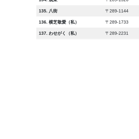
135. 八街
〒289-1144
136. 横芝敬愛（私）
〒289-1733
137. わせがく（私）
〒289-2231
◆ 第1ブロック：29校
千葉
◆
第2ブロック
：
21校
習志野・船橋・鎌
◆
第3ブロック
：
23校
市川・浦安・松戸
◆
第4ブロック
：
22校
流山・野田・柏
◆
第5ブロック
：
19校
我孫子・印西・佐
◆
第6ブロック
：
23校
成田・八街・富里