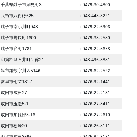
千葉県銚子市潮見町3
℡ 0479-30-4800
八街市八街ほ625
℡ 043-443-3221
銚子市南小川町943
℡ 0479-22-6906
銚子市野尻町1600
℡ 0479-33-2580
銚子市台町1781
℡ 0479-22-5678
印旛郡酒々井町伊篠21
℡ 043-496-3881
旭市鎌数字川西5146
℡ 0479-62-2522
富里市七栄181-1
℡ 0476-92-1441
成田市成田27
℡ 0476-22-2131
成田市玉造5-1
℡ 0476-27-3411
成田市加良部3-16
℡ 0476-27-2610
成田市松崎20
℡ 0476-26-8111
山武市成東3596
℡ 0475-82-3171