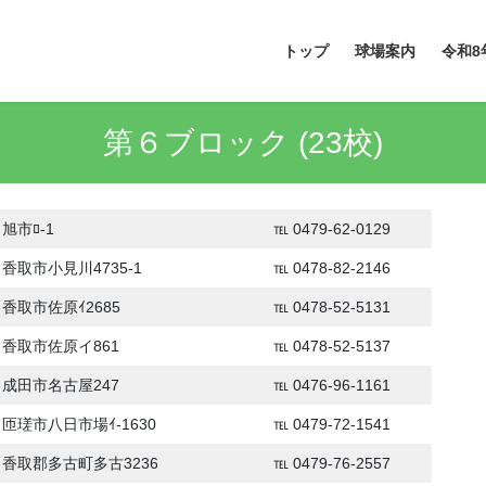
トップ
球場案内
令和8
第６ブロック (23校)
旭市ﾛ-1
℡ 0479-62-0129
香取市小見川4735-1
℡ 0478-82-2146
香取市佐原ｲ2685
℡ 0478-52-5131
香取市佐原イ861
℡ 0478-52-5137
成田市名古屋247
℡ 0476-96-1161
匝瑳市八日市場ｲ-1630
℡ 0479-72-1541
香取郡多古町多古3236
℡ 0479-76-2557