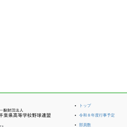
・いすみ・夷隅・長生・勝浦・鴨川・安房・館山
更津・君津・富津
トップ
令和８年度行事予定
部員数
51