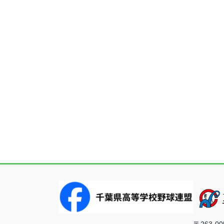
◆
第7ブロック
：
18校
山武・東金・茂原
◆
第8ブロック
：
19校
市原・袖ヶ浦・木
◆
軟式
：
7校
〒263-00