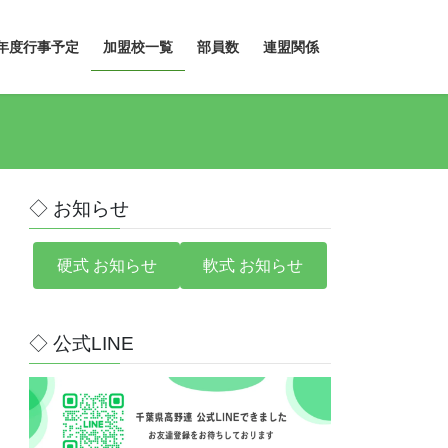
年度行事予定
加盟校一覧
部員数
連盟関係
◇ お知らせ
硬式 お知らせ
軟式 お知らせ
◇ 公式LINE