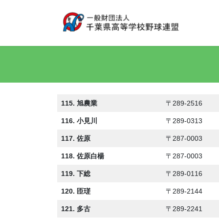
コ
ナ
ン
ビ
テ
ゲ
ン
ー
ツ
シ
へ
ョ
ス
ン
キ
に
ッ
移
115. 旭農業
〒289-2516
プ
動
116. 小見川
〒289-0313
117. 佐原
〒287-0003
118. 佐原白楊
〒287-0003
119. 下総
〒289-0116
120. 匝瑳
〒289-2144
121. 多古
〒289-2241