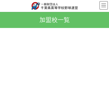
コ
ナ
ン
ビ
テ
ゲ
ン
ー
加盟校一覧
ツ
シ
へ
ョ
ス
ン
◆ 第1ブロック：29校
千葉
キ
に
ッ
移
◆
第2ブロック
：
21校
習志野・船橋・鎌ケ谷
プ
動
◆
第3ブロック
：
23校
市川・浦安・松戸
◆
第4ブロック
：
22校
流山・野田・柏
◆
第5ブロック
：
19校
我孫子・印西・佐倉・八千代・白
井・四街道
◆
第6ブロック
：
23校
成田・八街・富里・旭・銚子・佐
原・香取・山武
◆
第7ブロック
：
18校
山武・東金・茂原・いすみ・夷
隅・長生・勝浦・鴨川・安房・館山