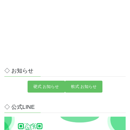
◆
第8ブロック
：
19校
市原・袖ヶ浦・木更津・君津・富
津
◆
軟式
：
7校
◇ お知らせ
硬式 お知らせ
軟式 お知らせ
◇ 公式LINE