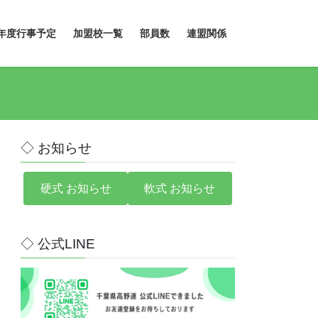
年度行事予定
加盟校一覧
部員数
連盟関係
◇ お知らせ
硬式 お知らせ
軟式 お知らせ
◇ 公式LINE