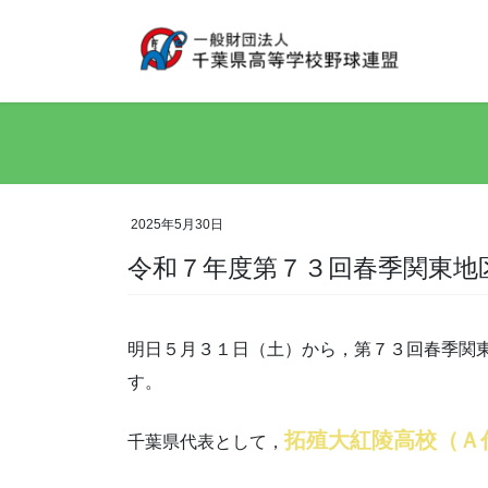
コ
ナ
ン
ビ
テ
ゲ
ン
ー
ツ
シ
へ
ョ
ス
ン
キ
に
ッ
移
2025年5月30日
プ
動
令和７年度第７３回春季関東地
明日５月３１日（土）から，第７３回春季関
す。
拓殖大紅陵高校（Ａ
千葉県代表として，