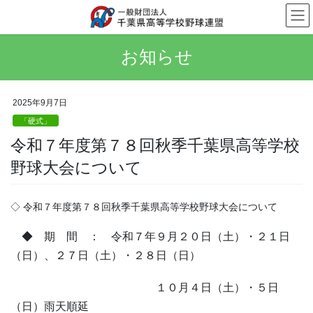
コ
ナ
ン
ビ
テ
ゲ
ン
ー
お知らせ
ツ
シ
へ
ョ
ス
ン
2025年9月7日
キ
に
「硬式」
ッ
移
プ
動
令和７年度第７８回秋季千葉県高等学校
野球大会について
◇ 令和７年度第７８回秋季千葉県高等学校野球大会について
◆ 期 間 ： 令和７年９月２０日（土）・２１日
（日）、２７日（土）・２８日（日）
１０月４日（土）・５日
（日）雨天順延