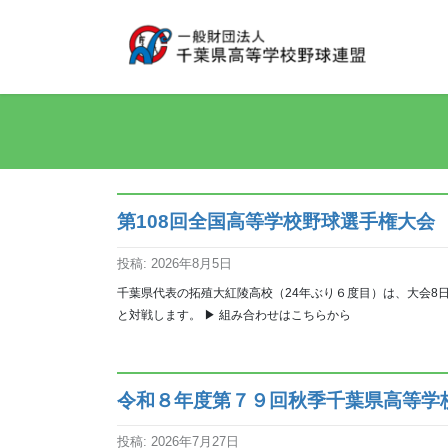
コ
ナ
ン
ビ
テ
ゲ
ン
ー
ツ
シ
へ
ョ
ス
ン
キ
に
ッ
移
第108回全国高等学校野球選手権大会
プ
動
投稿: 2026年8月5日
千葉県代表の拓殖大紅陵高校（24年ぶり６度目）は、大会8
と対戦します。 ▶︎ 組み合わせはこちらから
令和８年度第７９回秋季千葉県高等学
投稿: 2026年7月27日