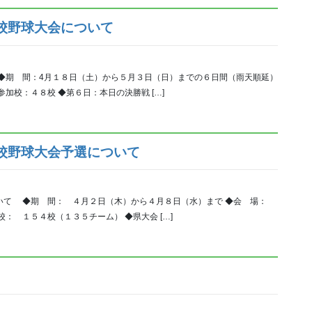
校野球大会について
◆期 間：4月１８日（土）から５月３日（日）までの６日間（雨天順延）
加校：４８校 ◆第６日：本日の決勝戦 […]
校野球大会予選について
いて ◆期 間： ４月２日（木）から４月８日（水）まで ◆会 場：
： １５４校（１３５チーム） ◆県大会 […]