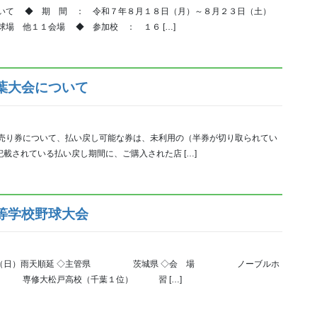
ついて ◆ 期 間 ： 令和７年８月１８日（月）～８月２３日（土）
場 他１１会場 ◆ 参加校 ： １６ […]
葉大会について
売り券について、払い戻し可能な券は、未利用の（半券が切り取られてい
載されている払い戻し期間に、ご購入された店 […]
等学校野球大会
日（日）雨天順延 ◇主管県 茨城県 ◇会 場 ノーブルホ
校 専修大松戸高校（千葉１位） 習 […]