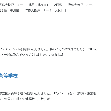
 専修大松戸 ４ー０ 北照（北海道） ２回戦 専修大松戸 ８ー３
学院 準決勝 専修大松戸 ２ー３ 大阪 […]
ルフェスティバルを開催いたしました。あいにくの空模様でしたが、200人
と一緒に遊んでいってくれました。ご参加 […]
高等学校
県立国分高等学校を推薦いたしました。 12月12日（金）に関東・東京地
で全国の21世紀枠出場校（２校）が […]