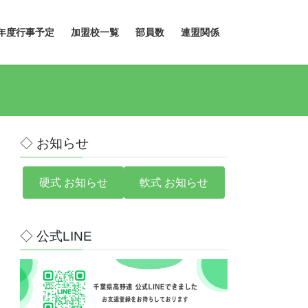
年度行事予定
加盟校一覧
部員数
連盟関係
◇ お知らせ
硬式 お知らせ
軟式 お知らせ
◇ 公式LINE