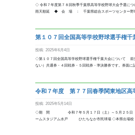
◇ 令和７年度第７８回秋季千葉県高等学校野球大会予選に
雨天順延 ◆ 会 場 ： 千葉県総合スポーツセンター野球
第１０７回全国高等学校野球選手権千
投稿: 2025年6月4日
◇第１０７回全国高等学校野球選手権千葉大会について 前
ない）共通券・４回戦券・５回戦券・準決勝券です。券面に記
令和７年度 第７７回春季関東地区高
投稿: 2025年5月14日
◇期 間 令和７年５月１７日（土）～５月２５
ームスタジアム水戸 ひたちなか市民球場 ◇本県出場