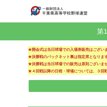
コ
ナ
ン
ビ
テ
ゲ
ン
ー
ツ
シ
第
へ
ョ
ス
ン
キ
に
ッ
移
★開会式は当日球場での入場券販売はござい
プ
動
★決勝戦のバックネット裏は指定席となりま
★決勝戦は当日球場での販売は原則ございま
★４回戦以降の日程・球場については、３回