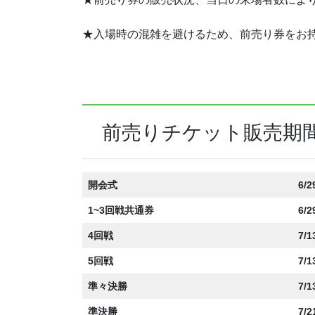
★入場時の混雑を避けるため、前売り券をお
前売りチケット販売期
開会式
6/
1~3回戦共通券
6/
4回戦
7/
5回戦
7/
準々決勝
7/
準決勝
7/2