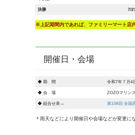
決勝
7/
※上記期間内であれば、ファミリーマート店内
開催日・会場
◆ 期 間
令和7年７月4
◆ 会 場
ZOZOマリン
◆ 組合せ表→
第108回 全
＊雨天などにより開催日や会場などが変更に